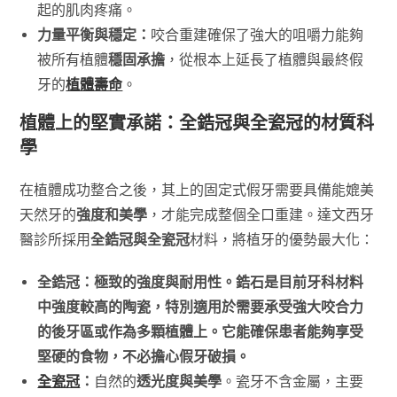
起的肌肉疼痛。
力量平衡與穩定：
咬合重建確保了強大的咀嚼力能夠
被所有植體
穩固承擔
，從根本上延長了植體與最終假
牙的
植體壽命
。
植體上的堅實承諾：全鋯冠與全瓷冠的材質科
學
在植體成功整合之後，其上的固定式假牙需要具備能媲美
天然牙的
強度和美學
，才能完成整個全口重建。達文西牙
醫診所採用
全鋯冠與全瓷冠
材料，將植牙的優勢最大化：
全鋯冠：
極致的
強度與耐用性
。鋯石是目前牙科材料
中強度較高的陶瓷，特別適用於需要承受強大咬合力
的後牙區或作為多顆植體上。它能確保患者能夠享受
堅硬的食物，不必擔心假牙破損。
全瓷冠
：
自然的
透光度與美學
。瓷牙不含金屬，主要