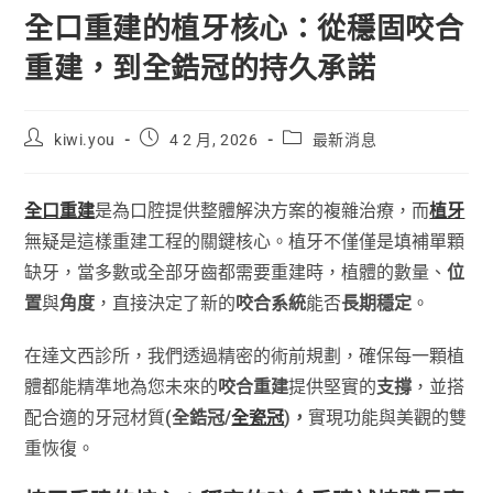
全口重建的植牙核心：從穩固咬合
重建，到全鋯冠的持久承諾
kiwi.you
4 2 月, 2026
最新消息
全口重建
是為口腔提供整體解決方案的複雜治療，而
植牙
無疑是這樣重建工程的關鍵核心。植牙不僅僅是填補單顆
缺牙，當多數或全部牙齒都需要重建時，植體的數量、
位
置
與
角度
，直接決定了新的
咬合系統
能否
長期穩定
。
在達文西診所，我們透過精密的術前規劃，確保每一顆植
體都能精準地為您未來的
咬合重建
提供堅實的
支撐
，並搭
配合適的牙冠材質
(全鋯冠/
全瓷冠
)，
實現功能與美觀的雙
重恢復。