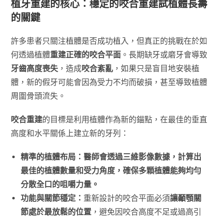
植牙重建的核心：穩定的咬合重建試植體長壽
的關鍵
許多患者只關注植體是否成功植入，但真正的挑戰在於如
何透過植體
重建正確的咬合平面
。長期缺牙或磨牙會導致
牙齒高度喪失
，造成
咬合紊亂
，如果只是盲目地安裝植
體，新的假牙可能會因為受力不均而破損，甚至導致植體
周圍骨頭流失。
咬合重建
的目標是利用植體作為新的錨點，在最佳的垂直
高度和水平關係上建立新的牙列：
精準的植體布局：
醫師會透過三維影像數據，
計算出
最佳的植體數量和受力角度
，確保多顆植體能夠均勻
分散全口的咀嚼力量。
功能與關節穩定：
重新設計的咬合平面必須
讓顳顎關
節處於最放鬆的位置
，避免因咬合高度不足或過高引