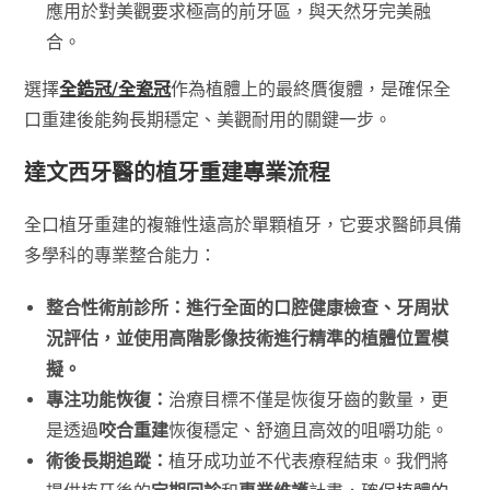
應用於對美觀要求極高的前牙區，與天然牙完美融
合。
選擇
全鋯冠/全瓷冠
作為植體上的最終贋復體，是確保全
口重建後能夠長期穩定、美觀耐用的關鍵一步。
達文西牙醫的植牙重建專業流程
全口植牙重建的複雜性遠高於單顆植牙，它要求醫師具備
多學科的專業整合能力：
整合性術前診所：
進行全面的口腔健康檢查、牙周狀
況評估，並使用高階影像技術進行精準的
植體位置模
擬
。
專注功能恢復：
治療目標不僅是恢復牙齒的數量，更
是透過
咬合重建
恢復穩定、舒適且高效的咀嚼功能。
術後長期追蹤：
植牙成功並不代表療程結束。我們將