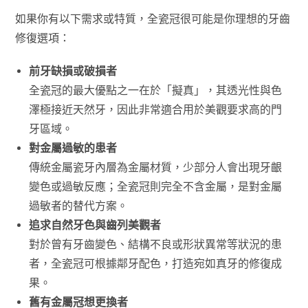
如果你有以下需求或特質，全瓷冠很可能是你理想的牙齒
修復選項：
前牙缺損或破損者
全瓷冠的最大優點之一在於「擬真」，其透光性與色
澤極接近天然牙，因此非常適合用於美觀要求高的門
牙區域。
對金屬過敏的患者
傳統金屬瓷牙內層為金屬材質，少部分人會出現牙齦
變色或過敏反應；全瓷冠則完全不含金屬，是對金屬
過敏者的替代方案。
追求自然牙色與齒列美觀者
對於曾有牙齒變色、結構不良或形狀異常等狀況的患
者，全瓷冠可根據鄰牙配色，打造宛如真牙的修復成
果。
舊有金屬冠想更換者