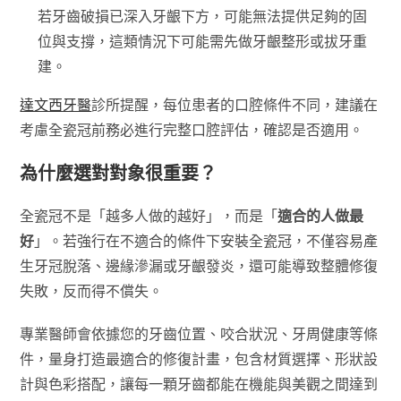
若牙齒破損已深入牙齦下方，可能無法提供足夠的固
位與支撐，這類情況下可能需先做牙齦整形或拔牙重
建。
達文西牙醫
診所提醒，每位患者的口腔條件不同，建議在
考慮全瓷冠前務必進行完整口腔評估，確認是否適用。
為什麼選對對象很重要？
全瓷冠不是「越多人做的越好」，而是「
適合的人做最
好
」。若強行在不適合的條件下安裝全瓷冠，不僅容易產
生牙冠脫落、邊緣滲漏或牙齦發炎，還可能導致整體修復
失敗，反而得不償失。
專業醫師會依據您的牙齒位置、咬合狀況、牙周健康等條
件，量身打造最適合的修復計畫，包含材質選擇、形狀設
計與色彩搭配，讓每一顆牙齒都能在機能與美觀之間達到