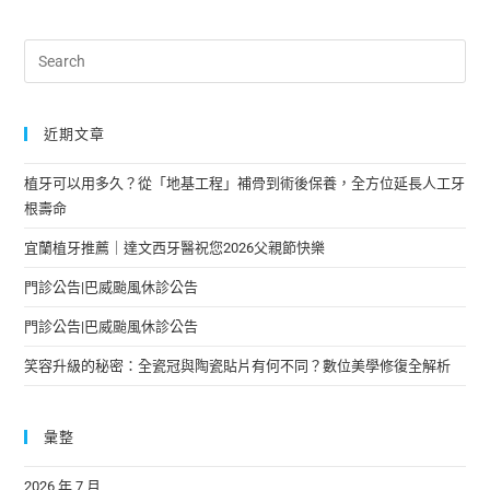
近期文章
植牙可以用多久？從「地基工程」補骨到術後保養，全方位延長人工牙
根壽命
宜蘭植牙推薦｜達文西牙醫祝您2026父親節快樂
門診公告|巴威颱風休診公告
門診公告|巴威颱風休診公告
笑容升級的秘密：全瓷冠與陶瓷貼片有何不同？數位美學修復全解析
彙整
2026 年 7 月