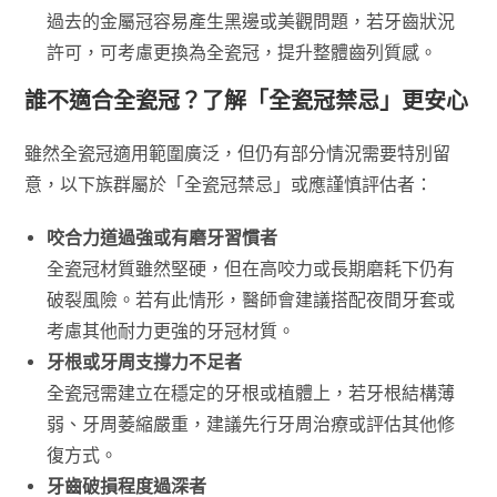
過去的金屬冠容易產生黑邊或美觀問題，若牙齒狀況
許可，可考慮更換為全瓷冠，提升整體齒列質感。
誰不適合全瓷冠？了解「全瓷冠禁忌」更安心
雖然全瓷冠適用範圍廣泛，但仍有部分情況需要特別留
意，以下族群屬於「全瓷冠禁忌」或應謹慎評估者：
咬合力道過強或有磨牙習慣者
全瓷冠材質雖然堅硬，但在高咬力或長期磨耗下仍有
破裂風險。若有此情形，醫師會建議搭配夜間牙套或
考慮其他耐力更強的牙冠材質。
牙根或牙周支撐力不足者
全瓷冠需建立在穩定的牙根或植體上，若牙根結構薄
弱、牙周萎縮嚴重，建議先行牙周治療或評估其他修
復方式。
牙齒破損程度過深者