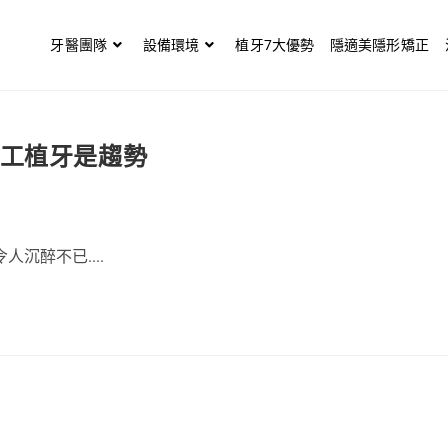
牙醫團隊
設備環境
植牙7大優勢
隱適美隱形矯正
人工植牙是趨勢
沉醉不已....