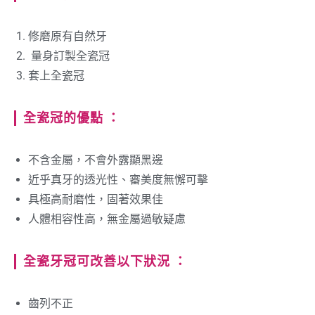
修磨原有自然牙
量身訂製全瓷冠
套上全瓷冠
全瓷冠的優點 ：
不含金屬，不會外露顯黑邊
近乎真牙的透光性、審美度無懈可擊
具極高耐磨性，固著效果佳
人體相容性高，無金屬過敏疑慮
全瓷牙冠可改善以下狀況 ：
齒列不正