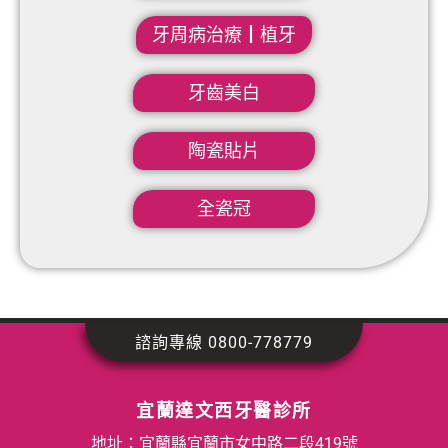
牙周病治療┃植牙
牙齒美白
陶瓷貼片
全瓷冠
諮詢專線 0800-778779
宜蘭達文西牙醫診所
地址：宜蘭縣宜蘭市女中路二段419號