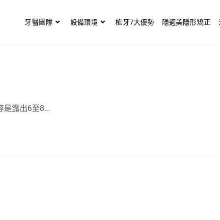
牙醫團隊
設備環境
植牙7大優勢
隱適美隱形矯正
露出6至8...