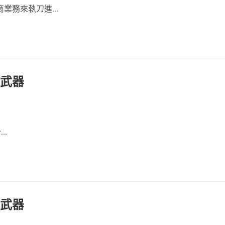
務來執刀進...
密武器
..
密武器