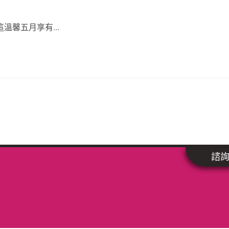
馨五月享有...
諮詢專