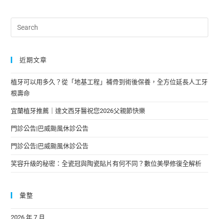
近期文章
植牙可以用多久？從「地基工程」補骨到術後保養，全方位延長人工牙
根壽命
宜蘭植牙推薦｜達文西牙醫祝您2026父親節快樂
門診公告|巴威颱風休診公告
門診公告|巴威颱風休診公告
笑容升級的秘密：全瓷冠與陶瓷貼片有何不同？數位美學修復全解析
彙整
2026 年 7 月