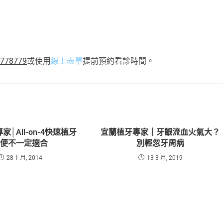
-778779
或使用
線上表單
提前預約看診時間。
│All-on-4快速植牙
宜蘭植牙專家｜牙齦流血火氣大？
方便不一定適合
別輕忽牙周病
28 1 月, 2014
13 3 月, 2019