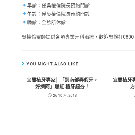
早診：僅吳權倫院長預約門診
午診：僅吳權倫院長預約門診
晚診：全診所休診
吳權倫醫師提供各項專業牙科治療，歡迎您撥打
0800
YOU MIGHT ALSO LIKE
宜蘭植牙專家│ 「到南部弄假牙，
宜蘭植牙專家
好擠阿」爆紅 植牙超夯！
26 10 月, 2013