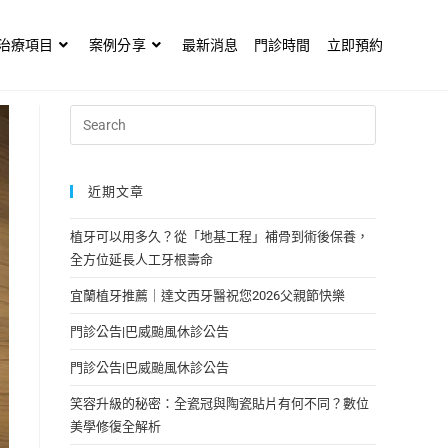
治療項目
案例分享
最新消息
門診時間
立即預約
近期文章
植牙可以用多久？從「地基工程」補骨到術後保養，
全方位延長人工牙根壽命
宜蘭植牙推薦｜達文西牙醫祝您2026父親節快樂
門診公告|巴威颱風休診公告
門診公告|巴威颱風休診公告
笑容升級的秘密：全瓷冠與陶瓷貼片有何不同？數位
美學修復全解析