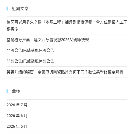
近期文章
植牙可以用多久？從「地基工程」補骨到術後保養，全方位延長人工牙
根壽命
宜蘭植牙推薦｜達文西牙醫祝您2026父親節快樂
門診公告|巴威颱風休診公告
門診公告|巴威颱風休診公告
笑容升級的秘密：全瓷冠與陶瓷貼片有何不同？數位美學修復全解析
彙整
2026 年 7 月
2026 年 6 月
2026 年 5 月