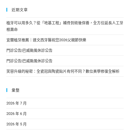
近期文章
植牙可以用多久？從「地基工程」補骨到術後保養，全方位延長人工牙
根壽命
宜蘭植牙推薦｜達文西牙醫祝您2026父親節快樂
門診公告|巴威颱風休診公告
門診公告|巴威颱風休診公告
笑容升級的秘密：全瓷冠與陶瓷貼片有何不同？數位美學修復全解析
彙整
2026 年 7 月
2026 年 6 月
2026 年 5 月