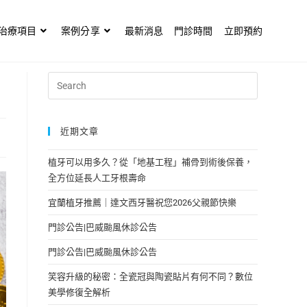
治療項目
案例分享
最新消息
門診時間
立即預約
近期文章
植牙可以用多久？從「地基工程」補骨到術後保養，
全方位延長人工牙根壽命
宜蘭植牙推薦｜達文西牙醫祝您2026父親節快樂
門診公告|巴威颱風休診公告
門診公告|巴威颱風休診公告
笑容升級的秘密：全瓷冠與陶瓷貼片有何不同？數位
美學修復全解析