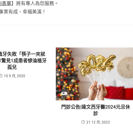
約表單
】將有專人為您服務。
事業有成、幸福美滿！
植牙失敗「筷子一夾就
診驚見1成患者慘淪植牙
孤兒
10 9 月, 2020
門診公告|達文西牙醫2024元旦休
診
21 12 月, 2023