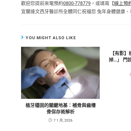
歡迎您提前來電預約
0800-778779
，或填寫【
線上預
宜蘭達文西牙醫診所全體同仁祝福您 兔年身體健康、
YOU MIGHT ALSO LIKE
【有影】
掉…」 門
植牙穩固的關鍵地基：補骨與齒槽
骨保存術解析
7 1 月, 2026