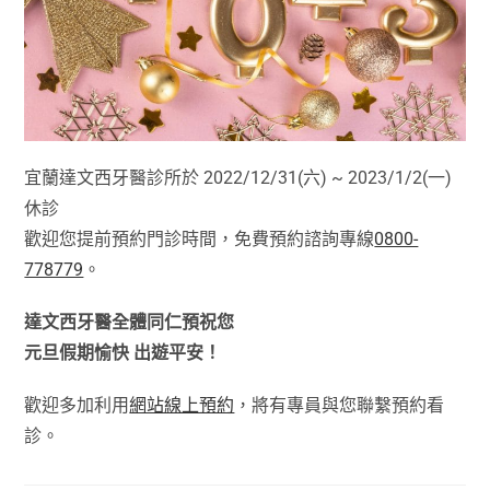
宜蘭達文西牙醫診所於 2022/12/31(六) ~ 2023/1/2(一)
休診
歡迎您提前預約門診時間，免費預約諮詢專線
0800-
778779
。
達文西牙醫全體同仁預祝您
元旦假期愉快 出遊平安！
歡迎多加利用
網站線上預約
，將有專員與您聯繫預約看
診。