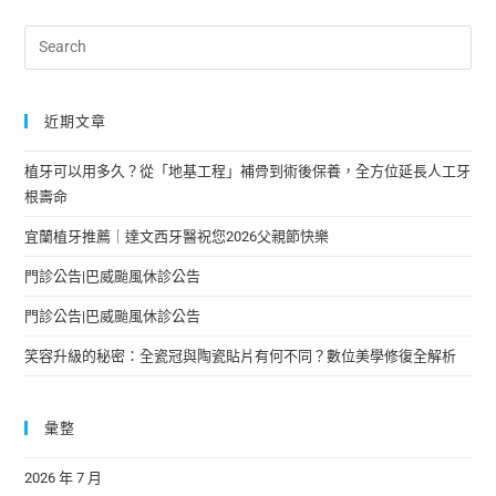
近期文章
植牙可以用多久？從「地基工程」補骨到術後保養，全方位延長人工牙
根壽命
宜蘭植牙推薦｜達文西牙醫祝您2026父親節快樂
門診公告|巴威颱風休診公告
門診公告|巴威颱風休診公告
笑容升級的秘密：全瓷冠與陶瓷貼片有何不同？數位美學修復全解析
彙整
2026 年 7 月