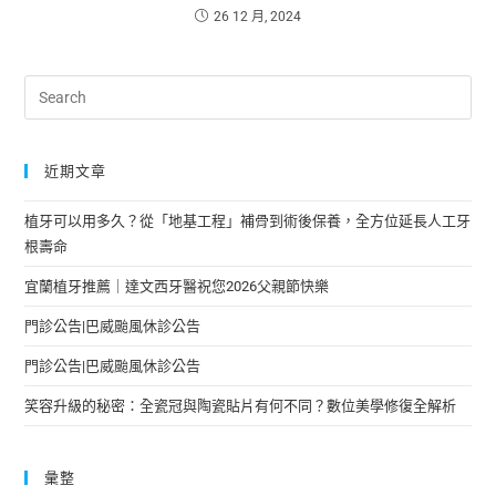
26 12 月, 2024
近期文章
植牙可以用多久？從「地基工程」補骨到術後保養，全方位延長人工牙
根壽命
宜蘭植牙推薦｜達文西牙醫祝您2026父親節快樂
門診公告|巴威颱風休診公告
門診公告|巴威颱風休診公告
笑容升級的秘密：全瓷冠與陶瓷貼片有何不同？數位美學修復全解析
彙整