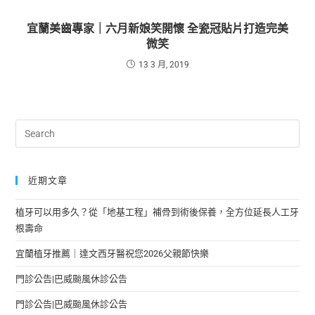
宜蘭美齒專家｜六月新娘笑開懷 全瓷冠貼片打造完美
微笑
13 3 月, 2019
近期文章
植牙可以用多久？從「地基工程」補骨到術後保養，全方位延長人工牙
根壽命
宜蘭植牙推薦｜達文西牙醫祝您2026父親節快樂
門診公告|巴威颱風休診公告
門診公告|巴威颱風休診公告