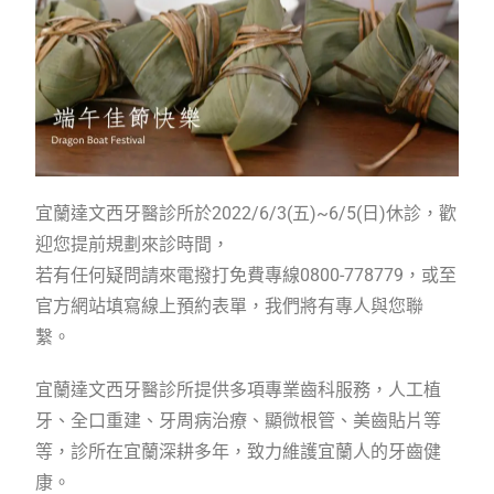
宜蘭達文西牙醫診所於2022/6/3(五)~6/5(日)休診，歡
迎您提前規劃來診時間，
若有任何疑問請來電撥打免費專線0800-778779，或至
官方網站填寫線上預約表單，我們將有專人與您聯
繫。
宜蘭達文西牙醫診所提供多項專業齒科服務，人工植
牙、全口重建、牙周病治療、顯微根管、美齒貼片等
等，診所在宜蘭深耕多年，致力維護宜蘭人的牙齒健
康。