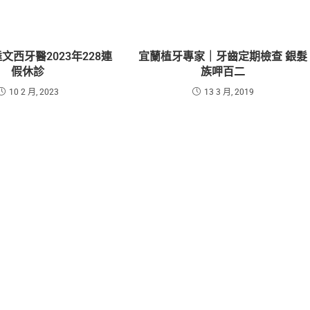
文西牙醫2023年228連
宜蘭植牙專家｜牙齒定期檢查 銀髮
假休診
族呷百二
10 2 月, 2023
13 3 月, 2019