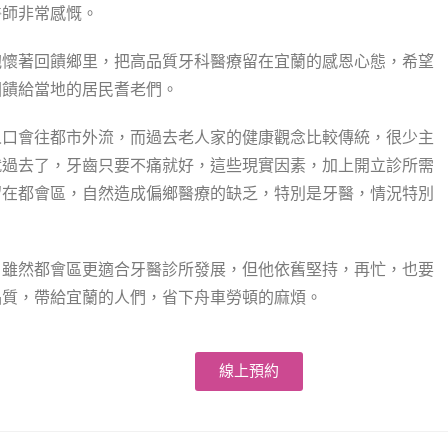
醫師非常感慨。
抱懷著回饋鄉里，把高品質牙科醫療留在宜蘭的感恩心態，希望
回饋給當地的居民耆老們。
人口會往都市外流，而過去老人家的健康觀念比較傳統，很少主
就過去了，牙齒只要不痛就好，這些現實因素，加上開立診所需
留在都會區，自然造成偏鄉醫療的缺乏，特別是牙醫，情況特別
，雖然都會區更適合牙醫診所發展，但他依舊堅持，再忙，也要
品質，帶給宜蘭的人們，省下舟車勞頓的麻煩。
線上預約