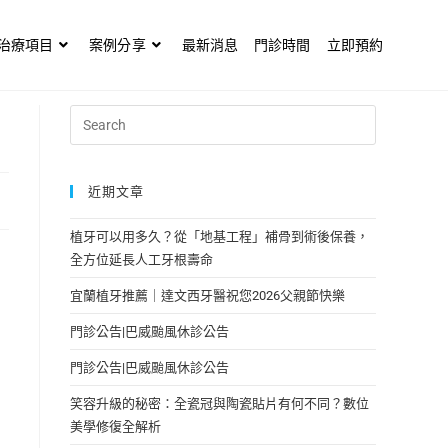
治療項目
案例分享
最新消息
門診時間
立即預約
近期文章
植牙可以用多久？從「地基工程」補骨到術後保養，
全方位延長人工牙根壽命
宜蘭植牙推薦｜達文西牙醫祝您2026父親節快樂
門診公告|巴威颱風休診公告
門診公告|巴威颱風休診公告
笑容升級的秘密：全瓷冠與陶瓷貼片有何不同？數位
美學修復全解析