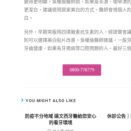
變得更明顯。吳權倫醫師說，如果是茶漬、咖啡漬
更潔白，建議使用居家美白的方式，醫師會視個人
白。
另外，早期常服用四環徽素抗生素的人，經證實會
則可以選擇美白貼片改善。吳權倫醫師建議，一般
牙齒健康，如果有牙周病等口腔問題的人，最好三
0800-778779
YOU MIGHT ALSO LIKE
防疫不分地域 達文西牙醫給您安心
休診公告｜
的看牙環境