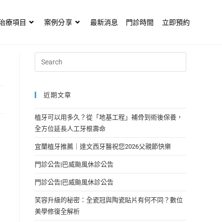
治療項目
案例分享
最新消息
門診時間
立即預約
近期文章
植牙可以用多久？從「地基工程」補骨到術後保養，
全方位延長人工牙根壽命
宜蘭植牙推薦｜達文西牙醫祝您2026父親節快樂
門診公告|巴威颱風休診公告
門診公告|巴威颱風休診公告
笑容升級的秘密：全瓷冠與陶瓷貼片有何不同？數位
美學修復全解析