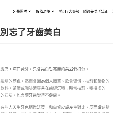
牙醫團隊
設備環境
植牙7大優勢
隱適美隱形矯正
 別忘了牙齒美白
有皮膚，滿口黃牙，只會讓白晳亮麗的美眉們扣分。
半透明的顏色，然而會因為個人體筫、飲食習慣、抽菸和藥物的
色飲料，茶漬或咖啡漬容易在齒縫沉積；時常抽菸、嚼檳榔的
裡的石灰，也會讓牙齒變得不健康。
。有些人天生牙色稍微泛黃，和白晳皮膚產生對比，反而讓缺點