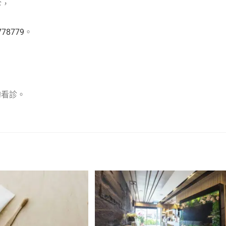
診，
778779
。
約看診。