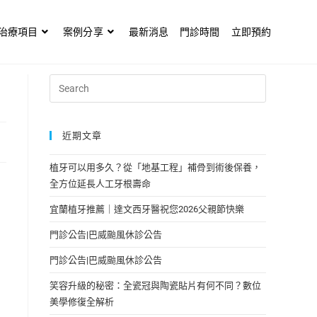
治療項目
案例分享
最新消息
門診時間
立即預約
近期文章
植牙可以用多久？從「地基工程」補骨到術後保養，
全方位延長人工牙根壽命
宜蘭植牙推薦｜達文西牙醫祝您2026父親節快樂
門診公告|巴威颱風休診公告
門診公告|巴威颱風休診公告
笑容升級的秘密：全瓷冠與陶瓷貼片有何不同？數位
美學修復全解析