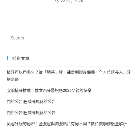
22 7 月, 2024
近期文章
植牙可以用多久？從「地基工程」補骨到術後保養，全方位延長人工牙
根壽命
宜蘭植牙推薦｜達文西牙醫祝您2026父親節快樂
門診公告|巴威颱風休診公告
門診公告|巴威颱風休診公告
笑容升級的秘密：全瓷冠與陶瓷貼片有何不同？數位美學修復全解析