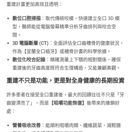
重建計畫更加高效且透明：
數位口腔掃描
：取代傳統咬模，快速建立全口 3D 模
型，醫師能從電腦螢幕精準分析牙齒排列與咬合空
間。
3D 電腦斷層 (CT)
：全面評估全口齒槽骨的健康狀況，
作為【宜蘭全口植牙】或補骨計畫的科學依據。
數位化咬合記錄
：精確測量上下顎的相對關係，確保
重建後的牙齒高度既符合生理構造，又能兼顧美觀。
重建不只是功能，更是對全身健康的長期投資
許多患者在接受全口重建後，最大的回饋往往不只是「牙
齒變漂亮了」，而是
【咀嚼功能恢復】
後帶來的連鎖好
處：
營養吸收改善
：能順利咀嚼肉類、纖維蔬菜，減輕腸