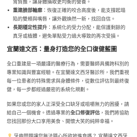
胃負擔，讓身體攝取更均衡的營養。
重建臉部輪廓
：恢復正確的咬合高度後，能支撐起塌
陷的雙頰與嘴唇，讓外觀煥然一新，找回自信。
長期穩定性提升
：系統化的受力分配，能保護剩餘的
真牙或植體，避免單點受力過大導致的再次受損。
宜蘭達文西：量身打造您的全口復健藍圖
全口重建是一項嚴謹的醫療行為，需要醫師具備跨科別的
專業知識與豐富經驗。在宜蘭達文西牙醫診所，我們重視
每一位患者的特殊需求與身體條件，從數位評估到最終復
健，每一步都經過嚴密的系統化規劃。
如果您或您的家人正深受全口缺牙或咀嚼無力的困擾，請
給自己一個機會。透過專業的
全口修復評估
，我們將協助
您找回那份大口享用美食、開懷大笑的純粹幸福。
牙齒問題讓您無法隨心所欲地進食嗎？ 宜蘭達文西牙