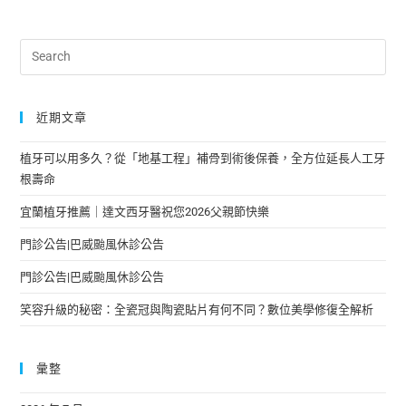
近期文章
植牙可以用多久？從「地基工程」補骨到術後保養，全方位延長人工牙
根壽命
宜蘭植牙推薦｜達文西牙醫祝您2026父親節快樂
門診公告|巴威颱風休診公告
門診公告|巴威颱風休診公告
笑容升級的秘密：全瓷冠與陶瓷貼片有何不同？數位美學修復全解析
彙整