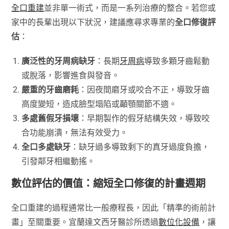
全口重建
並非單一術式，而是一系列治療的整合。若您或
家中的長輩出現以下狀況，建議應尋求專業的
全口修復評
估
：
廣泛性的牙周病缺牙
：長期
牙周病
導致多顆牙齒鬆動
或脫落，影響進食與發音。
嚴重的牙齒磨耗
：因夜間磨牙或咬合不正，導致牙齒
高度變短，造成臉型塌陷或顳顎關節不適。
多處舊假牙損壞
：早期製作的假牙結構失效，導致咬
合功能崩潰，無法有效受力。
全口多處缺牙
：缺牙過多導致剩下的真牙過度負擔，
引發鄰牙相繼動搖。
數位評估的價值：縮短全口修復的計畫週期
全口重建的過程通常比一般療程長，因此「精準的術前計
畫」至關重要。宜蘭達文西牙醫診所透過
數位化設備
，讓