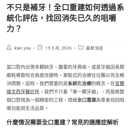
不只是補牙！全口重建如何透過系
統化評估，找回消失已久的咀嚼
力？
kiwi.you
15 5 月, 2026
最新消息
當口腔內出現多顆缺牙、嚴重的牙周病，或是牙齒因長期
磨耗導致咬合高度改變時，單點式的治療往往難以完全解
決問題。這時，我們需要的是
系統化治療
的概念。在
宜蘭
達文西牙醫診所
，我們不只看「單一顆牙齒」，而是將整
個口腔視為一個精密的工程，透過
全口重建
為患者找回咀
嚼功能與生活品質。
什麼情況需要全口重建？常見的適應症解析