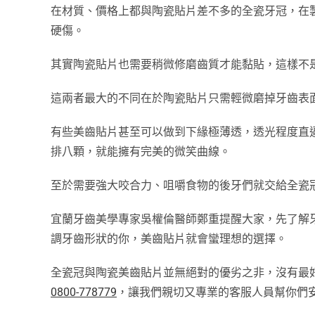
在材質、價格上都與陶瓷貼片差不多的全瓷牙冠，在
硬傷。
其實陶瓷貼片也需要稍微修磨齒質才能黏貼，這樣不
這兩者最大的不同在於陶瓷貼片只需輕微磨掉牙齒表
有些美齒貼片甚至可以做到下緣極薄透，透光程度直
排八顆，就能擁有完美的微笑曲線。
至於需要強大咬合力、咀嚼食物的後牙們就交給全瓷
宜蘭牙齒美學專家吳權倫醫師鄭重提醒大家，先了解
調牙齒形狀的你，美齒貼片就會蠻理想的選擇。
全瓷冠與陶瓷美齒貼片並無絕對的優劣之非，沒有最
0800-778779
，讓我們親切又專業的客服人員幫你們安