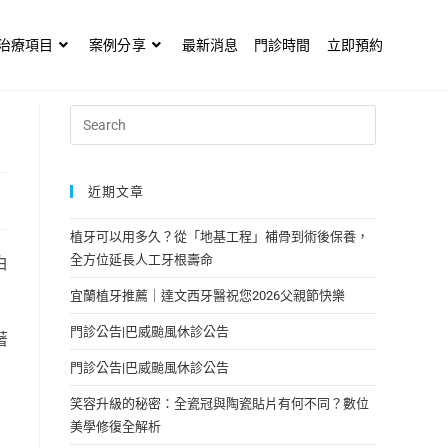
治療項目
案例分享
最新消息
門診時間
立即預約
近期文章
植牙可以用多久？從「地基工程」補骨到術後保養，
全方位延長人工牙根壽命
白
宜蘭植牙推薦｜達文西牙醫祝您2026父親節快樂
門診公告|巴威颱風休診公告
著
門診公告|巴威颱風休診公告
笑容升級的秘密：全瓷冠與陶瓷貼片有何不同？數位
美學修復全解析