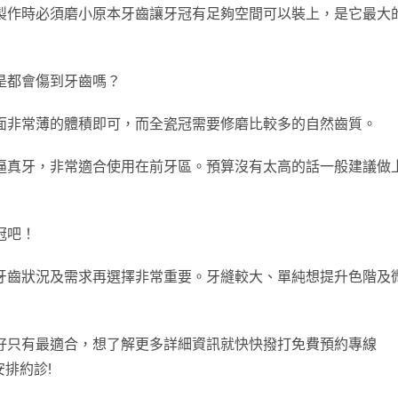
製作時必須磨小原本牙齒讓牙冠有足夠空間可以裝上，是它最大
是都會傷到牙齒嗎？
面非常薄的體積即可，而全瓷冠需要修磨比較多的自然齒質。
逼真牙，非常適合使用在前牙區。預算沒有太高的話一般建議做
冠吧！
牙齒狀況及需求再選擇非常重要。牙縫較大、單純想提升色階及
好只有最適合，想了解更多詳細資訊就快快撥打免費預約專線
排約診!