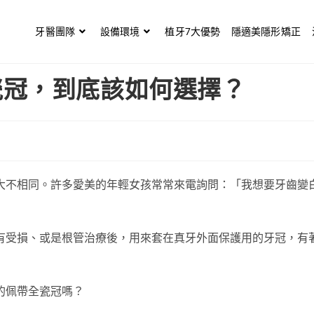
牙醫團隊
設備環境
植牙7大優勢
隱適美隱形矯正
瓷冠，到底該如何選擇？
大不相同。許多愛美的年輕女孩常常來電詢問：「我想要牙齒變
有受損、或是根管治療後，用來套在真牙外面保護用的牙冠，有
的佩帶全瓷冠嗎？