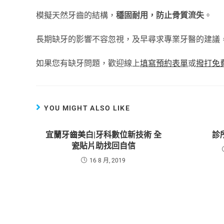
模擬天然牙齒的結構，
穩固耐用，防止骨質流失
。
長期缺牙的影響不容忽視，及早尋求專業牙醫的建議
如果您有缺牙問題，歡迎線上
填寫預約表單
或
撥打免費
YOU MIGHT ALSO LIKE
宜蘭牙齒美白|牙科數位新技術 全
診
瓷貼片助找回自信
16 8 月, 2019