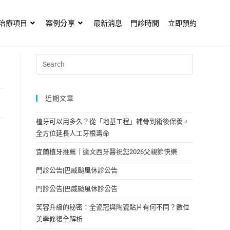
治療項目
案例分享
最新消息
門診時間
立即預約
近期文章
植牙可以用多久？從「地基工程」補骨到術後保養，
全方位延長人工牙根壽命
宜蘭植牙推薦｜達文西牙醫祝您2026父親節快樂
門診公告|巴威颱風休診公告
門診公告|巴威颱風休診公告
笑容升級的秘密：全瓷冠與陶瓷貼片有何不同？數位
美學修復全解析