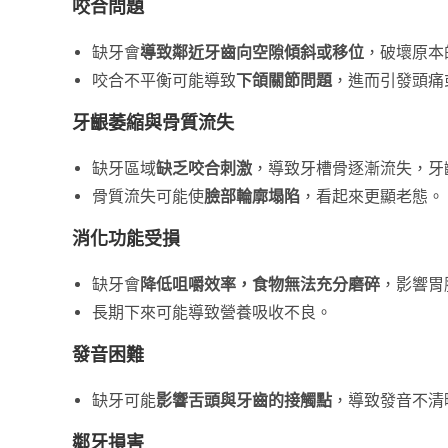
咬合問題
缺牙會
導致鄰近牙齒向空隙傾斜或移位
，破壞原本
咬合不平衡可能導致
下頜關節問題
，進而引發頭痛
牙齦萎縮與骨質流失
缺牙區域
缺乏咬合刺激
，導致牙槽骨逐漸流失，牙
骨質流失可能使
臉部輪廓塌陷
，看起來更顯老態。
消化功能受損
缺牙會
降低咀嚼效率，食物無法充分磨碎
，影響胃
長期下來可能導致營養吸收不良。
發音困難
缺牙可能
影響舌頭與牙齒的接觸點
，導致發音不清
鄰牙損害