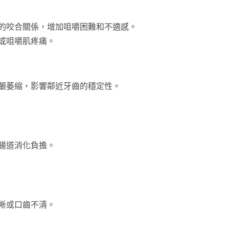
的咬合關係，增加咀嚼困難和不適感。
或咀嚼肌疼痛。
齦萎縮，影響鄰近牙齒的穩定性。
腸道消化負擔。
晰或口齒不清。