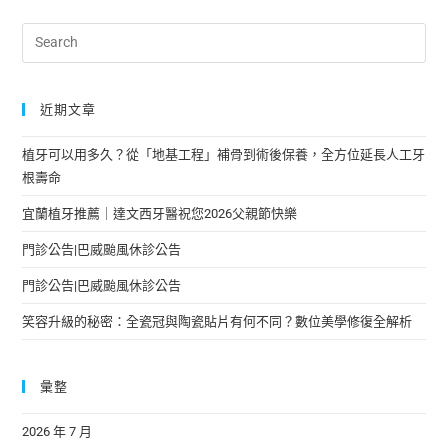
近期文章
植牙可以用多久？從「地基工程」補骨到術後保養，全方位延長人工牙
根壽命
宜蘭植牙推薦｜達文西牙醫祝您2026父親節快樂
門診公告|巴威颱風休診公告
門診公告|巴威颱風休診公告
笑容升級的秘密：全瓷冠與陶瓷貼片有何不同？數位美學修復全解析
彙整
2026 年 7 月