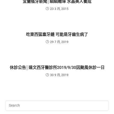
宜蘭植牙新聞│細細雕琢 水晶美人養成
23 3 月, 2015
吃東西猛塞牙縫 可能是牙齒生病了
29 7 月, 2019
休診公告│達文西牙醫診所2019/9/30因颱風休診一日
30 9 月, 2019