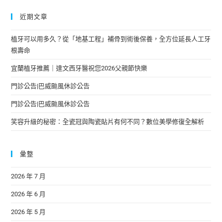
近期文章
植牙可以用多久？從「地基工程」補骨到術後保養，全方位延長人工牙
根壽命
宜蘭植牙推薦｜達文西牙醫祝您2026父親節快樂
門診公告|巴威颱風休診公告
門診公告|巴威颱風休診公告
笑容升級的秘密：全瓷冠與陶瓷貼片有何不同？數位美學修復全解析
彙整
2026 年 7 月
2026 年 6 月
2026 年 5 月