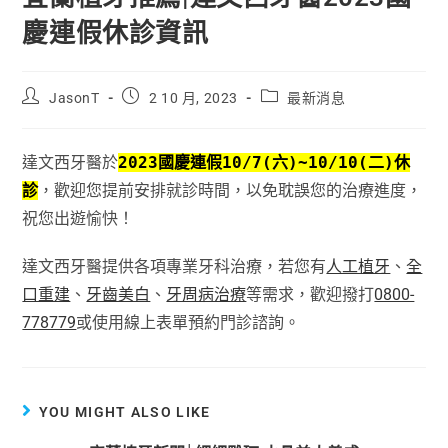
慶連假休診資訊
JasonT
2 10 月, 2023
最新消息
達文西牙醫於
2023國慶連假10/7(六)~10/10(二)休
診
，歡迎您提前安排就診時間，以免耽誤您的治療進度，
祝您出遊愉快！
達文西牙醫提供各項專業牙科治療，若您有
人工植牙
、
全
口重建
、
牙齒美白
、
牙周病治療
等需求，歡迎撥打
0800-
778779
或使用線上表單預約門診諮詢。
YOU MIGHT ALSO LIKE