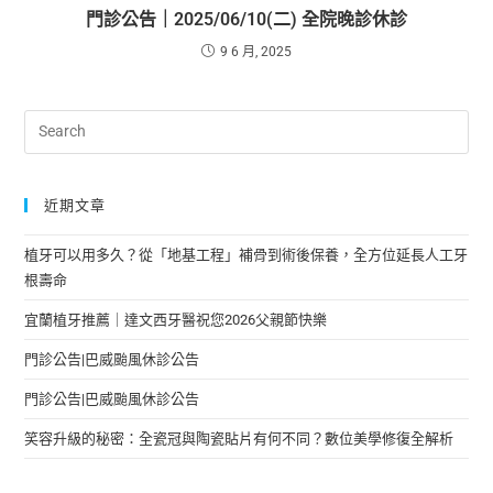
門診公告｜2025/06/10(二) 全院晚診休診
9 6 月, 2025
近期文章
植牙可以用多久？從「地基工程」補骨到術後保養，全方位延長人工牙
根壽命
宜蘭植牙推薦｜達文西牙醫祝您2026父親節快樂
門診公告|巴威颱風休診公告
門診公告|巴威颱風休診公告
笑容升級的秘密：全瓷冠與陶瓷貼片有何不同？數位美學修復全解析