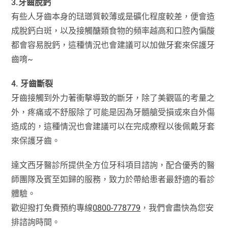
3.牙齒脫鈣
有些人牙齒本身的琺瑯質較薄或是礦化程度較差，便會造
成脫鈣白斑，以及接觸醣類食物的頻率越高和口腔內偏酸
都會容易脫鈣，這種情況也會建議可以加做牙套來保護牙
齒唷~
4. 牙齒斷裂
牙齒接觸到外力著衝擊導致的斷牙，除了美觀區的考量之
外，疼痛或不舒服除了可能是因為牙髓艙受損或來自外傷
造成的，這種情況也會建議可以在完成療程以後佩戴牙套
來保護牙齒。
達文西牙醫診所提供全方位牙科項目諮詢，配合優秀的醫
師團隊及賓至如歸的服務，致力於帶給患者最舒適的看診
體驗。
歡迎撥打免費預約專線
0800-778779
，我們會盡快為您安
排諮詢時間。