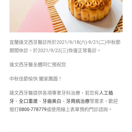
宜蘭達文西牙醫診所於2021/9/18(六)-9/21(二)中秋節
期間休診，於2021/9/22(三)恢復正常看診。
達文西牙醫全體同仁預祝您
中秋佳節愉快 闔家團圓！
達文西牙醫提供各項專業牙科治療，若您有
人工植
牙
、
全口重建
、
牙齒美白
、
牙周病治療
等需求，歡迎
撥打
0800-778779
或使用線上表單預約門診諮詢。