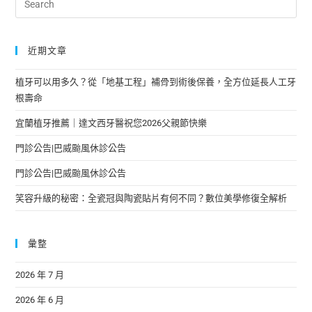
近期文章
植牙可以用多久？從「地基工程」補骨到術後保養，全方位延長人工牙
根壽命
宜蘭植牙推薦｜達文西牙醫祝您2026父親節快樂
門診公告|巴威颱風休診公告
門診公告|巴威颱風休診公告
笑容升級的秘密：全瓷冠與陶瓷貼片有何不同？數位美學修復全解析
彙整
2026 年 7 月
2026 年 6 月