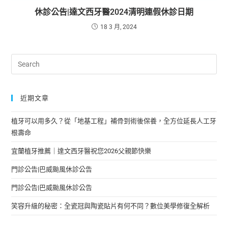
休診公告|達文西牙醫2024清明連假休診日期
18 3 月, 2024
近期文章
植牙可以用多久？從「地基工程」補骨到術後保養，全方位延長人工牙
根壽命
宜蘭植牙推薦｜達文西牙醫祝您2026父親節快樂
門診公告|巴威颱風休診公告
門診公告|巴威颱風休診公告
笑容升級的秘密：全瓷冠與陶瓷貼片有何不同？數位美學修復全解析