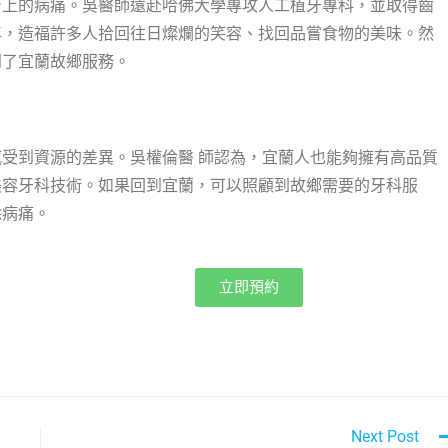
身上的病痛。吳醫師遠赴哈佛大學專攻人工植牙專科，並取得齒
年，造福許多人拾回往日燦爛的笑容、找回品嘗食物的美味。然
到了宜蘭故鄉服務。
受到資源的差異。吳權倫醫 師認為，宜蘭人也能夠擁有高品質
美容牙科技術。如果回到宜蘭，可以照顧到故鄉需要的牙科服
除病痛。
立即預約
Next Post