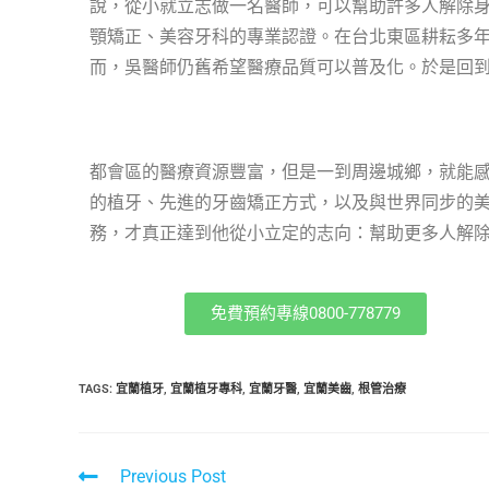
說，從小就立志做一名醫師，可以幫助許多人解除
顎矯正、美容牙科的專業認證。在台北東區耕耘多
而，吳醫師仍舊希望醫療品質可以普及化。於是回
都會區的醫療資源豐富，但是一到周邊城鄉，就能感
的植牙、先進的牙齒矯正方式，以及與世界同步的
務，才真正達到他從小立定的志向：幫助更多人解
免費預約專線0800-778779
TAGS
:
宜蘭植牙
,
宜蘭植牙專科
,
宜蘭牙醫
,
宜蘭美齒
,
根管治療
Previous Post