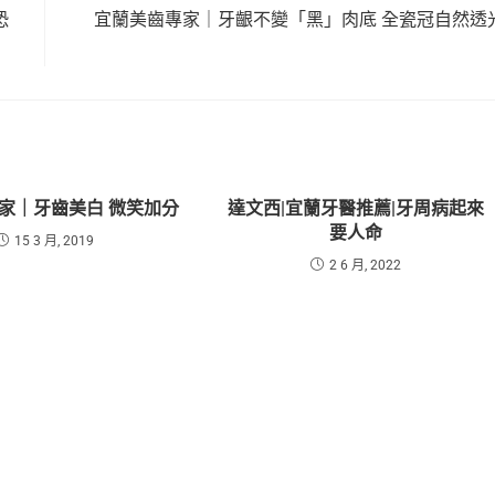
恐
宜蘭美齒專家｜牙齦不變「黑」肉底 全瓷冠自然透
家｜牙齒美白 微笑加分
達文西|宜蘭牙醫推薦|牙周病起來
要人命
15 3 月, 2019
2 6 月, 2022