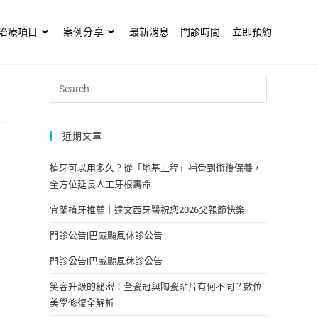
治療項目
案例分享
最新消息
門診時間
立即預約
近期文章
植牙可以用多久？從「地基工程」補骨到術後保養，
全方位延長人工牙根壽命
宜蘭植牙推薦｜達文西牙醫祝您2026父親節快樂
門診公告|巴威颱風休診公告
門診公告|巴威颱風休診公告
笑容升級的秘密：全瓷冠與陶瓷貼片有何不同？數位
美學修復全解析