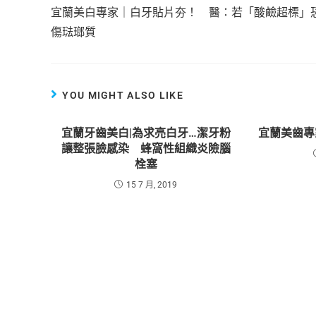
宜蘭美白專家｜白牙貼片夯！ 醫：若「酸鹼超標」
傷琺瑯質
YOU MIGHT ALSO LIKE
宜蘭牙齒美白|為求亮白牙…潔牙粉
宜蘭美齒專
讓整張臉感染 蜂窩性組織炎險腦
栓塞
15 7 月, 2019