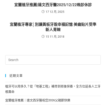
宜蘭植牙推薦|達文西牙醫2025/12/22晚診休診
17 12 月, 2025
宜蘭植牙專家│別讓黃板牙毀幸福記憶 美齒貼片受準
新人青睞
15 11 月, 2018
近期文章
植牙可以用多久？從「地基工程」補骨到術後保養，全方位延長人工牙
根壽命
宜蘭植牙推薦｜達文西牙醫祝您2026父親節快樂