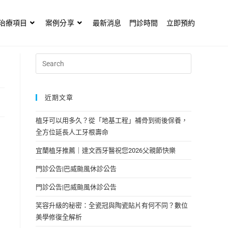
治療項目
案例分享
最新消息
門診時間
立即預約
近期文章
植牙可以用多久？從「地基工程」補骨到術後保養，
全方位延長人工牙根壽命
宜蘭植牙推薦｜達文西牙醫祝您2026父親節快樂
門診公告|巴威颱風休診公告
門診公告|巴威颱風休診公告
笑容升級的秘密：全瓷冠與陶瓷貼片有何不同？數位
美學修復全解析