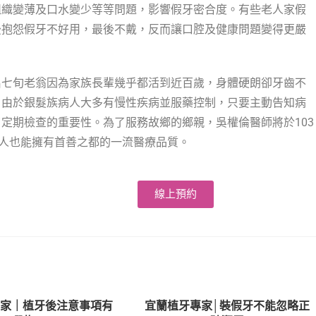
組織變薄及口水變少等等問題，影響假牙密合度。有些老人家假
後抱怨假牙不好用，最後不戴，反而讓口腔及健康問題變得更嚴
名七旬老翁因為家族長輩幾乎都活到近百歲，身體硬朗卻牙齒不
，由於銀髮族病人大多有慢性疾病並服藥控制，只要主動告知病
定期檢查的重要性。為了服務故鄉的鄉親，吳權倫醫師將於103
蘭人也能擁有首善之都的一流醫療品質。
線上預約
專家｜植牙後注意事項有
宜蘭植牙專家│裝假牙不能忽略正