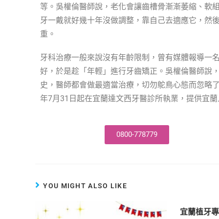
等。吳權倫醫師說，老化會讓齒槽骨漸漸萎縮、軟
牙一戴就好幾十年沒做調整，靠自己去適應它，然
重。
牙科治療一般來說沒有年齡限制，曾有媒體報導一
好，於是趁「年輕」進行牙齒矯正。吳權倫醫師說
史，醫師都會做最適當治療，切勿鴕鳥心態而忽略了
年7月31日起在宜蘭達文西牙醫診所執業，提供宜
0800-778779
YOU MIGHT ALSO LIKE
宜蘭植牙