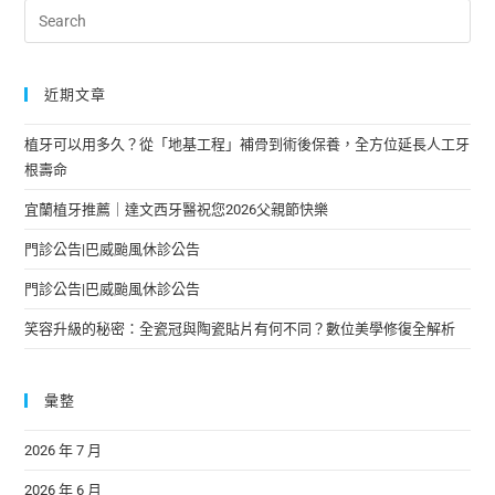
近期文章
植牙可以用多久？從「地基工程」補骨到術後保養，全方位延長人工牙
根壽命
宜蘭植牙推薦｜達文西牙醫祝您2026父親節快樂
門診公告|巴威颱風休診公告
門診公告|巴威颱風休診公告
笑容升級的秘密：全瓷冠與陶瓷貼片有何不同？數位美學修復全解析
彙整
2026 年 7 月
2026 年 6 月