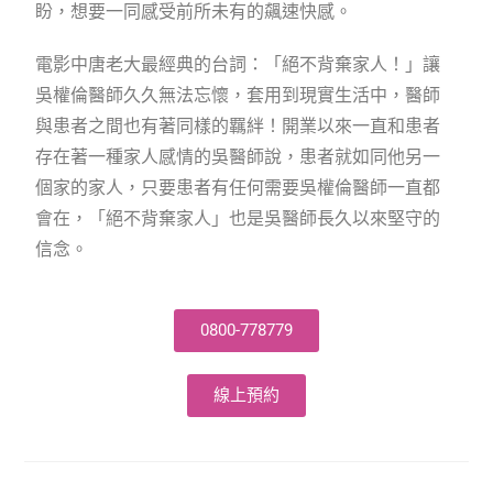
盼，想要一同感受前所未有的飆速快感。
電影中唐老大最經典的台詞：「絕不背棄家人！」讓
吳權倫醫師久久無法忘懷，套用到現實生活中，醫師
與患者之間也有著同樣的羈絆！開業以來一直和患者
存在著一種家人感情的吳醫師說，患者就如同他另一
個家的家人，只要患者有任何需要吳權倫醫師一直都
會在，「絕不背棄家人」也是吳醫師長久以來堅守的
信念。
0800-778779
線上預約