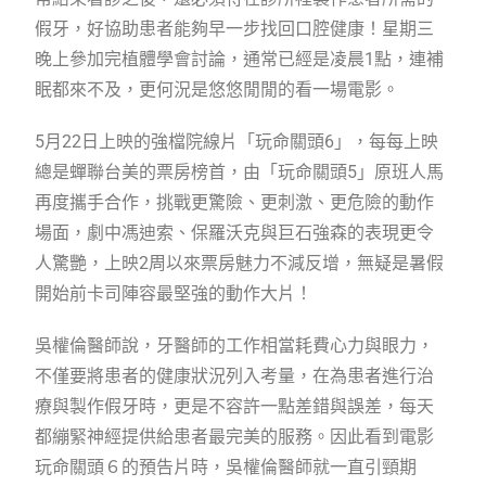
假牙，好協助患者能夠早一步找回口腔健康！星期三
晚上參加完植體學會討論，通常已經是凌晨1點，連補
眠都來不及，更何況是悠悠閒閒的看一場電影。
5月22日上映的強檔院線片「玩命關頭6」，每每上映
總是蟬聯台美的票房榜首，由「玩命關頭5」原班人馬
再度攜手合作，挑戰更驚險、更刺激、更危險的動作
場面，劇中馮迪索、保羅沃克與巨石強森的表現更令
人驚艷，上映2周以來票房魅力不減反增，無疑是暑假
開始前卡司陣容最堅強的動作大片！
吳權倫醫師說，牙醫師的工作相當耗費心力與眼力，
不僅要將患者的健康狀況列入考量，在為患者進行治
療與製作假牙時，更是不容許一點差錯與誤差，每天
都繃緊神經提供給患者最完美的服務。因此看到電影
玩命關頭６的預告片時，吳權倫醫師就一直引頸期