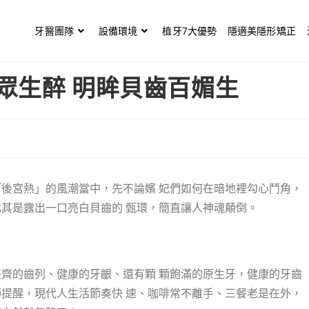
牙醫團隊
設備環境
植牙7大優勢
隱適美隱形矯正
眾生醉 明眸貝齒百媚生
後宮熱」的風潮當中，先不論嬪 妃們如何在暗地裡勾心鬥角，
其是露出一口亮白貝齒的 甄環，簡直讓人神魂顛倒。
齊的齒列、健康的牙齦、還有顆 顆飽滿的原生牙，健康的牙齒
提醒，現代人生活節奏快 速、咖啡常不離手、三餐老是在外，