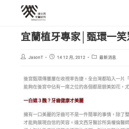
宜蘭植牙專家│甄環一笑
JasonT
14 12 月, 2012
最新消息
後宮甄環傳屢屢在收視率告捷，全台灣都陷入一片「
能夠在後宮中佔有一席之位的各個都是貌美如花，尤
一白遮３醜？牙齒健康才美麗
擁有一口美麗的牙齒可不是一件簡單的事情，除了整
才能夠展現自信的笑容。達文西牙醫診所吳權倫醫師