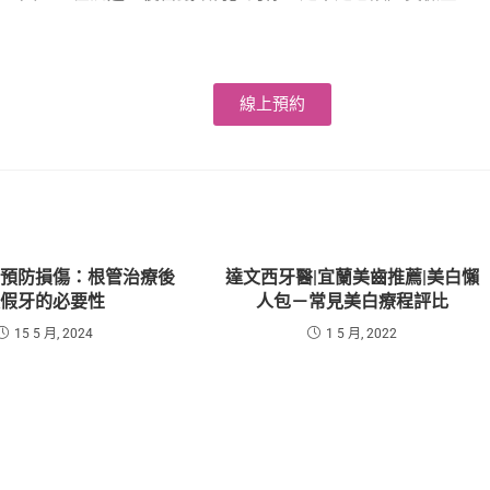
線上預約
，預防損傷：根管治療後
達文西牙醫|宜蘭美齒推薦|美白懶
裝假牙的必要性
人包－常見美白療程評比
15 5 月, 2024
1 5 月, 2022