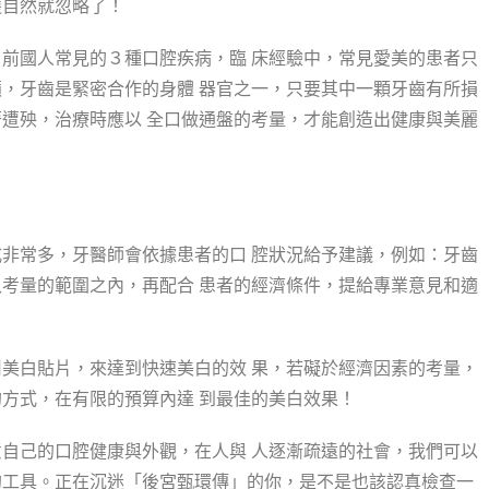
護自然就忽略了！
前國人常見的３種口腔疾病，臨 床經驗中，常見愛美的患者只
，牙齒是緊密合作的身體 器官之一，只要其中一顆牙齒有所損
遭殃，治療時應以 全口做通盤的考量，才能創造出健康與美麗
非常多，牙醫師會依據患者的口 腔狀況給予建議，例如：牙齒
考量的範圍之內，再配合 患者的經濟條件，提給專業意見和適
美白貼片，來達到快速美白的效 果，若礙於經濟因素的考量，
方式，在有限的預算內達 到最佳的美白效果！
自己的口腔健康與外觀，在人與 人逐漸疏遠的社會，我們可以
的工具。正在沉迷「後宮甄環傳」的你，是不是也該認真檢查一