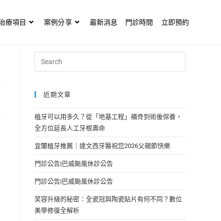
治療項目
案例分享
最新消息
門診時間
立即預約
近期文章
植牙可以用多久？從「地基工程」補骨到術後保養，
全方位延長人工牙根壽命
宜蘭植牙推薦｜達文西牙醫祝您2026父親節快樂
門診公告|巴威颱風休診公告
門診公告|巴威颱風休診公告
笑容升級的秘密：全瓷冠與陶瓷貼片有何不同？數位
美學修復全解析