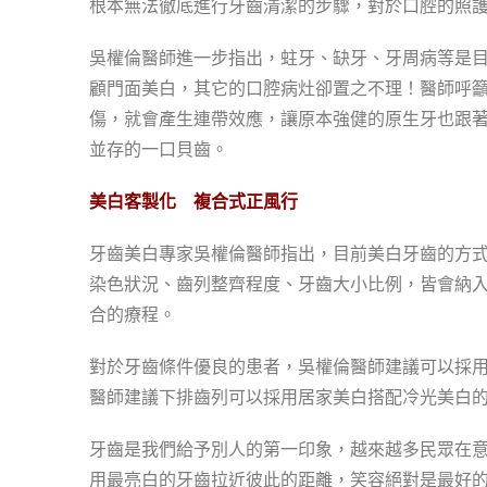
根本無法徹底進行牙齒清潔的步驟，對於口腔的照
吳權倫醫師進一步指出，蛀牙、缺牙、牙周病等是目
顧門面美白，其它的口腔病灶卻置之不理！醫師呼籲
傷，就會產生連帶效應，讓原本強健的原生牙也跟著
並存的一口貝齒。
美白客製化 複合式正風行
牙齒美白專家吳權倫醫師指出，目前美白牙齒的方式
染色狀況、齒列整齊程度、牙齒大小比例，皆會納入
合的療程。
對於牙齒條件優良的患者，吳權倫醫師建議可以採用
醫師建議下排齒列可以採用居家美白搭配冷光美白的
牙齒是我們給予別人的第一印象，越來越多民眾在意
用最亮白的牙齒拉近彼此的距離，笑容絕對是最好