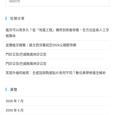
近期文章
植牙可以用多久？從「地基工程」補骨到術後保養，全方位延長人工牙
根壽命
宜蘭植牙推薦｜達文西牙醫祝您2026父親節快樂
門診公告|巴威颱風休診公告
門診公告|巴威颱風休診公告
笑容升級的秘密：全瓷冠與陶瓷貼片有何不同？數位美學修復全解析
彙整
2026 年 7 月
2026 年 6 月