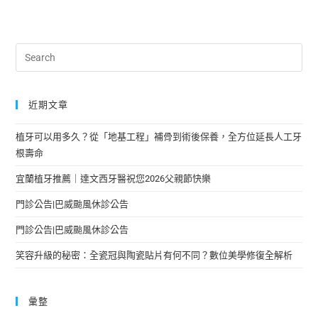
近期文章
植牙可以用多久？從「地基工程」補骨到術後保養，全方位延長人工牙
根壽命
宜蘭植牙推薦｜達文西牙醫祝您2026父親節快樂
門診公告|巴威颱風休診公告
門診公告|巴威颱風休診公告
笑容升級的秘密：全瓷冠與陶瓷貼片有何不同？數位美學修復全解析
彙整