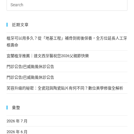
近期文章
植牙可以用多久？從「地基工程」補骨到術後保養，全方位延長人工牙
根壽命
宜蘭植牙推薦｜達文西牙醫祝您2026父親節快樂
門診公告|巴威颱風休診公告
門診公告|巴威颱風休診公告
笑容升級的秘密：全瓷冠與陶瓷貼片有何不同？數位美學修復全解析
彙整
2026 年 7 月
2026 年 6 月