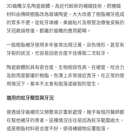
3D齒雕又名陶瓷嵌體，為近代較新的補綴技術，把補綴
材料由傳統樹脂改為玻璃陶瓷，大大改善了樹脂補牙造成
的眾多不便。從蛀牙填補、美齒貼片及根管治療後安裝的
牙冠磨損修復，都屬於齒雕的應用範疇。
一般樹脂補牙使用多年後常出現泛黃、染色情形，甚至有
牙裂的狀況，也容易因密合度不佳導致二次蛀牙。
陶瓷嵌體則具有密合度、生物相容性高，在硬度、咬合力
及耐用度都優於樹脂，色澤上非常接近真牙。在正常的使
用情況下，基本不太會有脫落或破裂的發生。
適用的蛀牙類型與牙況
曾遇過牙齒補完又頻繁來診重新處理，幾乎每個月醫師都
在幫他補牙的患者。這種情況往往是因為蛀牙範圍過大，
或是樹脂材料密合度不好，使得補綴物反覆脫落。