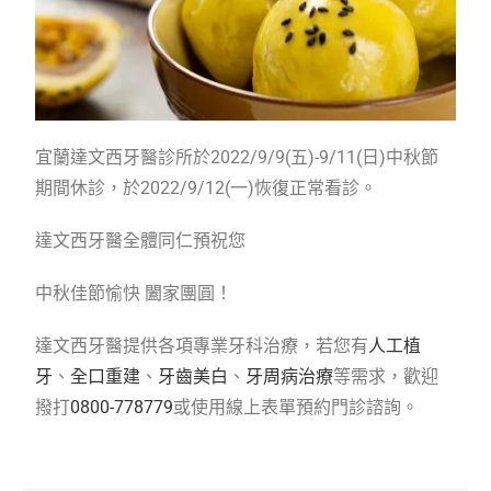
宜蘭達文西牙醫診所於2022/9/9(五)-9/11(日)中秋節
期間休診，於2022/9/12(一)恢復正常看診。
達文西牙醫全體同仁預祝您
中秋佳節愉快 闔家團圓！
達文西牙醫提供各項專業牙科治療，若您有
人工植
牙
、
全口重建
、
牙齒美白
、
牙周病治療
等需求，歡迎
撥打
0800-778779
或使用線上表單預約門診諮詢。