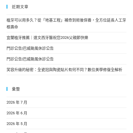
近期文章
植牙可以用多久？從「地基工程」補骨到術後保養，全方位延長人工牙
根壽命
宜蘭植牙推薦｜達文西牙醫祝您2026父親節快樂
門診公告|巴威颱風休診公告
門診公告|巴威颱風休診公告
笑容升級的秘密：全瓷冠與陶瓷貼片有何不同？數位美學修復全解析
彙整
2026 年 7 月
2026 年 6 月
2026 年 5 月