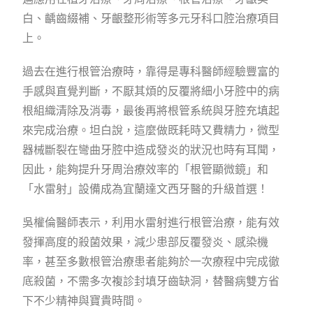
白、齲齒綴補、牙齦整形術等多元牙科口腔治療項目
上。
過去在進行根管治療時，靠得是專科醫師經驗豐富的
手感與直覺判斷，不厭其煩的反覆將細小牙腔中的病
根組織清除及消毒，最後再將根管系統與牙腔充填起
來完成治療。坦白說，這麼做既耗時又費精力，微型
器械斷裂在彎曲牙腔中造成發炎的狀況也時有耳聞，
因此，能夠提升牙周治療效率的「根管顯微鏡」和
「水雷射」設備成為宜蘭達文西牙醫的升級首選！
吳權倫醫師表示，利用水雷射進行根管治療，能有效
發揮高度的殺菌效果，減少患部反覆發炎、感染機
率，甚至多數根管治療患者能夠於一次療程中完成徹
底殺菌，不需多次複診封填牙齒缺洞，替醫病雙方省
下不少精神與寶貴時間。