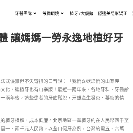
牙醫團隊
設備環境
植牙7大優勢
隱適美隱形矯正
體 讓媽媽一勞永逸地植好牙
以法式優雅但不失彆扭的口音說：「我們喜歡您們的山寨產
寨文化，連植牙也有山寨版！最近一兩年來，各地牙科、牙醫診
，一兩年後，這些患者的牙齒鬆脫，牙齦產生發炎、萎縮的情
造的植牙植體，成本低廉。北京地區一顆植牙約在人民幣四千至
只需一、兩千元人民幣。以全口假牙為例，台灣約需五、六萬