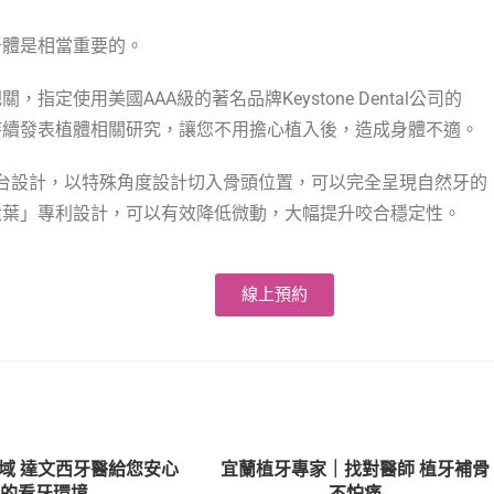
牙體是相當重要的。
使用美國AAA級的著名品牌Keystone Dental公司的
並持續發表植體相關研究，讓您不用擔心植入後，造成身體不適。
r支齒台設計，以特殊角度設計切入骨頭位置，可以完全呈現自然牙的
六葉」專利設計，可以有效降低微動，大幅提升咬合穩定性。
線上預約
域 達文西牙醫給您安心
宜蘭植牙專家｜找對醫師 植牙補骨
的看牙環境
不怕痛