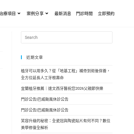
治療項目
案例分享
最新消息
門診時間
立即預約
近期文章
植牙可以用多久？從「地基工程」補骨到術後保養，
全方位延長人工牙根壽命
宜蘭植牙推薦｜達文西牙醫祝您2026父親節快樂
門診公告|巴威颱風休診公告
門診公告|巴威颱風休診公告
笑容升級的秘密：全瓷冠與陶瓷貼片有何不同？數位
美學修復全解析