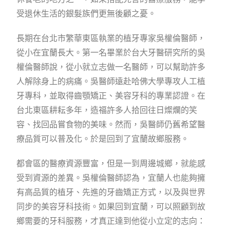
受退休生活的銀髮族們更無後顧之憂。
長期在台北市繁華東區執業的植牙專家吳權倫醫師，
從小在宜蘭長大。第一名畢業於台大牙醫研究所的吳
權倫醫師說，從小就立志做一名醫師，可以幫助許多
人解除身上的病痛。吳醫師遠赴哈佛大學專攻人工植
牙專科，並取得齒顎矯正、美容牙科的專業認證。在
台北東區耕耘多年，造福許多人拾回往日燦爛的笑
容、找回品嘗食物的美味。然而，吳醫師仍舊希望醫
療品質可以普及化。於是回到了宜蘭故鄉服務。
都會區的醫療資源豐富，但是一到周邊城鄉，就能感
受到資源的差異。吳權倫醫師認為，宜蘭人也能夠擁
有高品質的植牙、先進的牙齒矯正方式，以及與世界
同步的美容牙科技術。如果回到宜蘭，可以照顧到故
鄉需要的牙科服務，才真正達到他從小立定的志向：