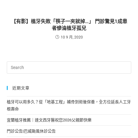
【有影】植牙失敗「筷子一夾就掉…」 門診驚見1成患
者慘淪植牙孤兒
10 9 月, 2020
近期文章
植牙可以用多久？從「地基工程」補骨到術後保養，全方位延長人工牙
根壽命
宜蘭植牙推薦｜達文西牙醫祝您2026父親節快樂
門診公告|巴威颱風休診公告