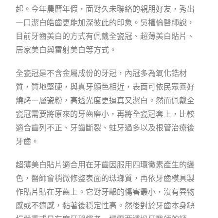
起。今年農曆年假，面對久未聯絡的親朋好友，秀出
一口潔白皓齒更能加深彼此的印象。吳權倫醫師說，
目前牙齒美白的方式有佩戴全瓷冠、超薄美白貼片、
居家美白與雷射美白等方式。
全瓷冠是不含金屬成份的牙冠，內冠多為氧化鋯材
質，質地堅硬，與真牙顏色相近，表面可依民眾喜好
燒烤一層瓷粉，高透光度更逼真又潔白。然而佩戴全
瓷冠需要將原來的牙齒磨小，再將全瓷冠套上，比較
適合齒列不正、牙齒斷裂、蛀牙過多以及根管治療後
牙齒。
超薄美白貼片適合用在牙齒因服用四環黴素產生的變
色，醫師會稍微修整表面的琺瑯質，再依牙齒模具製
作貼片貼在牙齒上。它對牙齦的傷害最小，沒有異物
感或不適感，黏著後穩定性高。然後對於牙齒本身缺