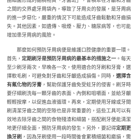
由細菌形成的黏稠物質「牙菌斑」，會積聚在牙齦和牙齒
之間的交界處牙周袋內，導致了牙周炎的發展，是牙周病
的進一步惡化，嚴重的情況下可能造成牙齒鬆動和牙齒損
失。其他因素，如遺傳、吸煙、壓力、糖尿病等，也可能
增加患牙周病的風險。
那麼如何預防牙周病便是維護口腔健康的重要一環。
首先，
定期刷牙是預防牙周病的最基本的措施之一
。每天
至少刷牙兩次，早晚各一次，使用適合的牙刷和牙膏，選
擇軟毛刷，可避免對牙齒和牙齦造成損傷。同時，
選擇含
有氟化物的牙膏
，幫助保護牙齒免受蛀牙的侵害。刷牙時
要仔細刷洗每一顆牙齒的表面、內側和咀嚼面，並給牙齦
輕輕按摩，以促進血液循環。再來，定期使用牙線或牙間
刷清潔牙齒之間的空隙也是非常重要的，這些工具可以有
效地去除牙齒之間的食物殘渣和細菌，搭配刷牙便能清潔
地更仔細全面，預防牙周病的發生。另外，要記得
定期更
換牙刷
，因為牙刷使用一段時間後會累積細菌和磨損，需