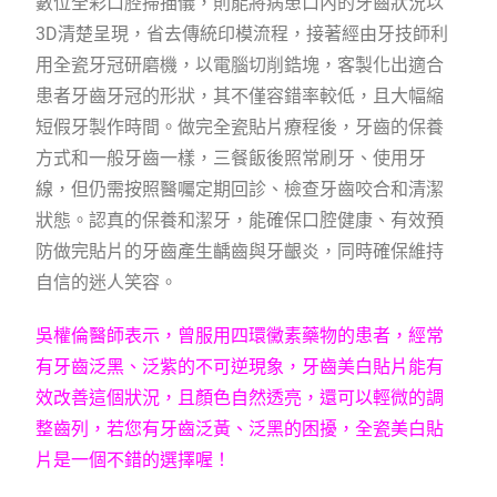
數位全彩口腔掃描儀，則能將病患口內的牙齒狀況以
3D清楚呈現，省去傳統印模流程，接著經由牙技師利
用全瓷牙冠研磨機，以電腦切削鋯塊，客製化出適合
患者牙齒牙冠的形狀，其不僅容錯率較低，且大幅縮
短假牙製作時間。做完全瓷貼片療程後，牙齒的保養
方式和一般牙齒一樣，三餐飯後照常刷牙、使用牙
線，但仍需按照醫囑定期回診、檢查牙齒咬合和清潔
狀態。認真的保養和潔牙，能確保口腔健康、有效預
防做完貼片的牙齒產生齲齒與牙齦炎，同時確保維持
自信的迷人笑容。
吳權倫醫師表示，曾服用四環黴素藥物的患者，經常
有牙齒泛黑、泛紫的不可逆現象，牙齒美白貼片能有
效改善這個狀況，且顏色自然透亮，還可以輕微的調
整齒列，若您有牙齒泛黃、泛黑的困擾，全瓷美白貼
片是一個不錯的選擇喔！