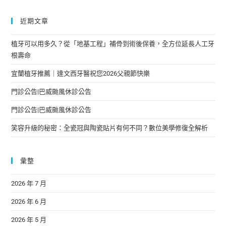
近期文章
植牙可以用多久？從「地基工程」補骨到術後保養，全方位延長人工牙
根壽命
宜蘭植牙推薦｜達文西牙醫祝您2026父親節快樂
門診公告|巴威颱風休診公告
門診公告|巴威颱風休診公告
笑容升級的秘密：全瓷冠與陶瓷貼片有何不同？數位美學修復全解析
彙整
2026 年 7 月
2026 年 6 月
2026 年 5 月