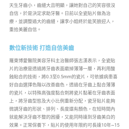
天生牙齒小，齒縫大且明顯，讓她對自己的笑容很沒
自信，於是決定求助牙醫。日前以全瓷貼片做為治
療，並調整過大的齒縫，讓李小姐終於能笑臉迎人，
重拾美麗自信。
數位新技術 打造自信美齒
羅東博愛醫院美容牙科主治醫師張志漢表示，全瓷貼
片的治療是透過將牙齒表面磨掉薄薄一層，再利用酸
蝕粘合的技術，將0.3至0.5mm的瓷片，可依據病患喜
好自由選擇色階以改善齒色，透過在牙齒上黏合薄薄
的瓷片，以特殊高強度黏合劑將瓷片黏著在牙齒表面
上，將牙齒型態及大小比例重新分配，瓷牙貼片能夠
微調牙齒的形狀、排列、長度還有顏色，在短時間內
就能解決牙齒不整的困擾，又能同時達到牙齒美白的
效果。正常保養下，貼片的使用年限約可長達10年~15