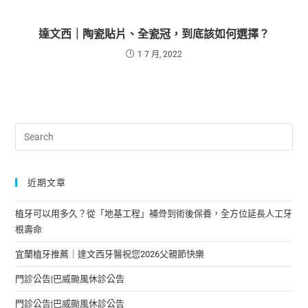
達文西｜陶瓷貼片、全瓷冠，到底該如何選擇？
1 7 月, 2022
近期文章
植牙可以用多久？從「地基工程」補骨到術後保養，全方位延長人工牙
根壽命
宜蘭植牙推薦｜達文西牙醫祝您2026父親節快樂
門診公告|巴威颱風休診公告
門診公告|巴威颱風休診公告