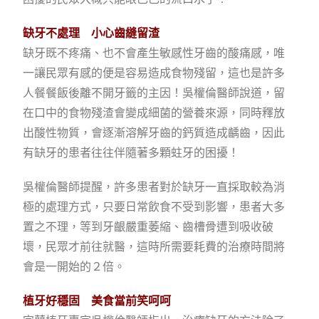
缺牙不處理 小心齒縫留渣
缺牙既不疼痛、也不會產生敏感性牙齒的酸痛感，唯
一讓民眾有感的便是容易造成食物殘留，這也是許多
人餐餐飯後離不開牙籤的主因！吳權倫醫師說道，留
在口中的食物殘渣會變成細菌的營養來源，同時釋放
出酸性物質，會逐漸溶解牙齒的鈣質造成齲齒，因此
有缺牙的患者往往伴隨著多顆蛀牙的困擾！
吳權倫醫師提醒，許多患者對於缺牙一直採取較為消
極的處理方式，只要日常飲食不受到影響，患者大多
置之不理，等到牙齦嚴重萎縮、齒槽骨遭到吸收破
壞，民眾才前往就醫，這時所需要耗費的治療時間將
會是一開始的２倍。
植牙好穩固 美食當前笑呵呵