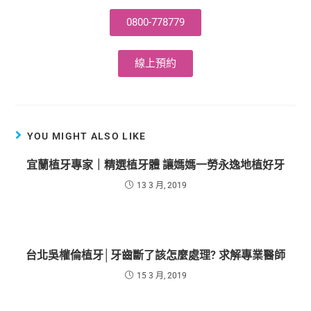
0800-778779
線上預約
YOU MIGHT ALSO LIKE
宜蘭植牙專家｜精選植牙體 讓媽媽一勞永逸地植好牙
13 3 月, 2019
台北吳權倫植牙│牙齒斷了該怎麼處理? 求解專業醫師
15 3 月, 2019