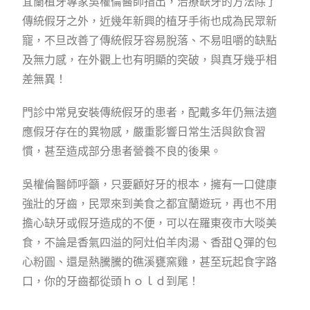
宜蘭植牙專家吳權倫醫師指出，治療缺牙的方法除了
傳統假牙之外，近幾年新興的植牙手術也成為民眾新
寵，不旦改善了傳統假牙容易脫落、不易咀嚼的缺點
及無力感，在外觀上也有明顯的突破，與真牙幾乎相
差無異！
門診中常見安裝傳統假牙的患者，配戴多年仍無法適
應假牙存在的異物感，嚴重影響日常生活與飲食習
慣，甚至造成部分患者營養不良的後果。
吳權倫醫師呼籲，只要顧好牙的根本，擁有一口健康
強壯的牙齒，民眾來到美食之都宜蘭遊玩，再也不用
擔心缺牙或假牙造成的不便，可以在羅東夜市大啖美
食，不論是香氣四溢的阿灶伯羊肉湯、香甜Ｑ彈的包
心粉圓、還是熱騰騰的礁溪甕窯雞，甚至玩起食字路
口，你的牙齒都從頭ｈｏｌｄ到尾！