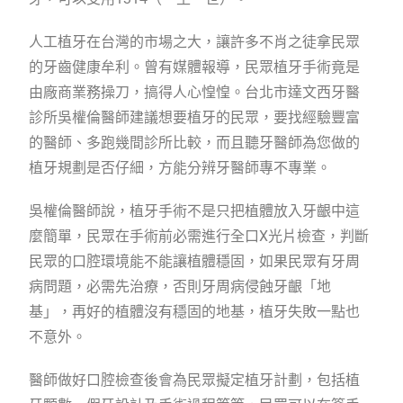
人工植牙在台灣的市場之大，讓許多不肖之徒拿民眾
的牙齒健康牟利。曾有媒體報導，民眾植牙手術竟是
由廠商業務操刀，搞得人心惶惶。台北市達文西牙醫
診所吳權倫醫師建議想要植牙的民眾，要找經驗豐富
的醫師、多跑幾間診所比較，而且聽牙醫師為您做的
植牙規劃是否仔細，方能分辨牙醫師專不專業。
吳權倫醫師說，植牙手術不是只把植體放入牙齦中這
麼簡單，民眾在手術前必需進行全口X光片檢查，判斷
民眾的口腔環境能不能讓植體穩固，如果民眾有牙周
病問題，必需先治療，否則牙周病侵蝕牙齦「地
基」，再好的植體沒有穩固的地基，植牙失敗一點也
不意外。
醫師做好口腔檢查後會為民眾擬定植牙計劃，包括植