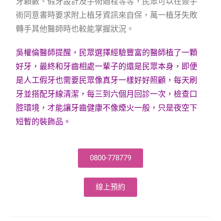
牙顆數、假牙設計及手術過程等等，民眾可以在簽手
術同意書時要求附上植牙資訊來自保，萬一植牙失敗
轉手其他醫師時也較能掌握狀況。
吳權倫醫師提醒，民眾選擇經驗豐富的醫師植了一顆
好牙，最終和牙齒相處一輩子的還是民眾本身，即便
是人工假牙也需要民眾像真牙一樣好好照顧，每天刷
牙並搭配牙線清潔，每三到六個月回診一次，檢查口
腔環境，才能讓牙齒健康不像煙火一般，只是夜空下
短暫的裝飾品。
0800-778779
線上預約