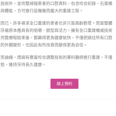
生技術外，並完整掃描患者的口腔資料，包含咬合紀錄、石膏模
態與體能，方可進行這複雜而龐大的重建工程。
麗而已，許多尋求全口重建的患者也非只是高齡群眾。而是整體
回牙齒原本應具有的咀嚼、臉型與活力。擁有全口重建權威技術
在完整療程結束後，都顯得更為健康愉快，不僅把過往所有口腔
致的外觀變形，也因此有所改善而變得更為自信。
微笑曲線，透過有豐富咬合調整技術的專科醫師進行重建，不僅
狀態，維持牙持長久健康。
線上預約