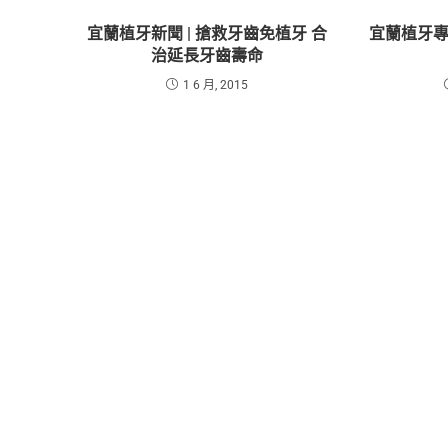
宜蘭植牙新聞 | 搶救牙齒免植牙 合
宜蘭植牙專
治延長牙齒壽命
1 6 月, 2015