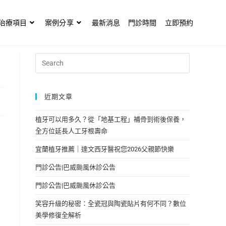
治療項目
案例分享
最新消息
門診時間
立即預約
近期文章
植牙可以用多久？從「地基工程」補骨到術後保養，
全方位延長人工牙根壽命
宜蘭植牙推薦｜達文西牙醫祝您2026父親節快樂
門診公告|巴威颱風休診公告
門診公告|巴威颱風休診公告
笑容升級的秘密：全瓷冠與陶瓷貼片有何不同？數位
美學修復全解析