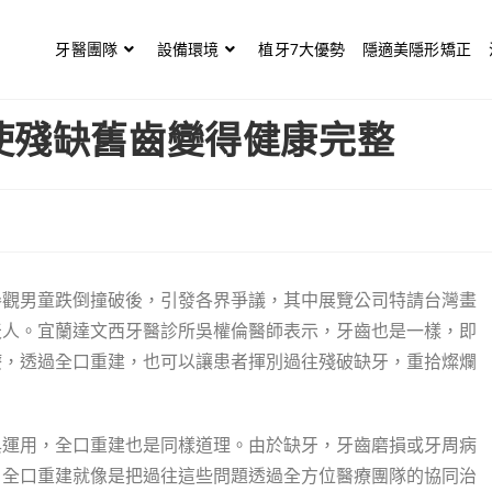
牙醫團隊
設備環境
植牙7大優勢
隱適美隱形矯正
使殘缺舊齒變得健康完整
參觀男童跌倒撞破後，引發各界爭議，其中展覽公司特請台灣畫
天人。宜蘭達文西牙醫診所吳權倫醫師表示，牙齒也是一樣，即
療，透過全口重建，也可以讓患者揮別過往殘破缺牙，重拾燦爛
與運用，全口重建也是同樣道理。由於缺牙，牙齒磨損或牙周病
，全口重建就像是把過往這些問題透過全方位醫療團隊的協同治