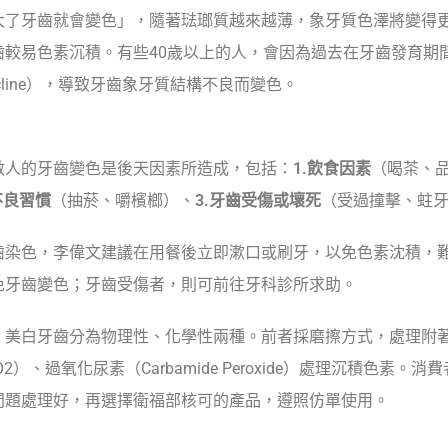
大了牙齒就會變色」，隨著琺瑯質越來越薄，象牙質色澤將變得
齒較易色素沉積。有些40歲以上的人，會因為過去在牙齒發育期
cycline），導致牙齒象牙質結構不良而變色。
數人的牙齒變色是後天因素所造成，包括：
1.飲食因素
（喝茶、
不良習慣
（抽菸、嚼檳榔）、
3.牙齒受傷或壞死
（受過撞擊、蛀
齒染色，李偉文建議在用餐後立即漱口或刷牙，以免色素沈積，
免牙齒變色；牙齒受傷者，則可前往牙科診所求助。
，美白牙齒分為物理性、化學性兩種。前者採磨擦方式，處理附
2）、過氧化尿素（Carbamide Peroxide）處理沉積色素
問題處理好，再選擇衛福部核可的產品，遵照仿單使用。