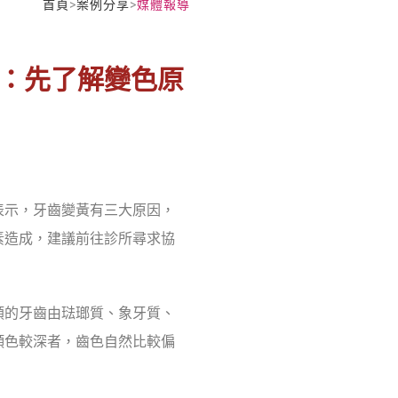
首頁
>
案例分享
>
媒體報導
醫：先了解變色原
表示，牙齒變黃有三大原因，
素造成，建議前往診所尋求協
類的牙齒由琺瑯質、象牙質、
顏色較深者，齒色自然比較偏