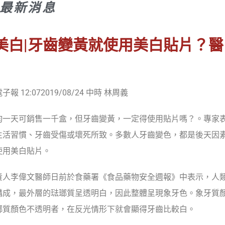
最新消息
美白|牙齒變黃就使用美白貼片？
 12:072019/08/24 中時 林周義
均一天可銷售一千盒，但牙齒變黃，一定得使用貼片嗎？。專家
生活習慣、牙齒受傷或壞死所致。多數人牙齒變色，都是後天因
使用美白貼片。
責人李偉文醫師日前於食藥署《食品藥物安全週報》中表示，人
構成，最外層的琺瑯質呈透明白，因此整體呈現象牙色。象牙質
瑯質顏色不透明者，在反光情形下就會顯得牙齒比較白。