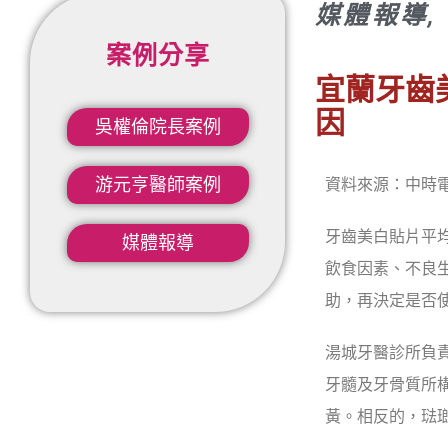
媒體報導
,
案例分享
宜蘭牙齒
因
吳權倫院長案例​
游元亨醫師案例
資料來源：中時電子報
牙齒美白貼片平
媒體報導
飲食因素、不良
助，再決定是否
湯城牙醫診所負
牙髓及牙骨質所
黃。相反的，琺