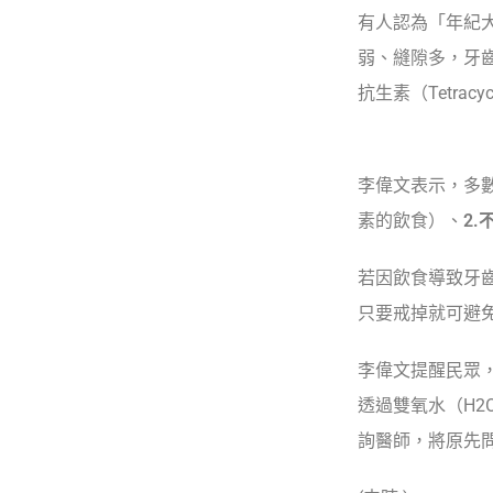
有人認為「年紀
弱、縫隙多，牙
抗生素（Tetra
李偉文表示，多
素的飲食）、
2.
若因飲食導致牙
只要戒掉就可避
李偉文提醒民眾
透過雙氧水（H2O
詢醫師，將原先