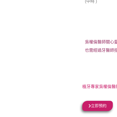
(中時 )
吳權倫醫師關心
也需經過牙醫師
植牙專家吳權倫醫
立即預約