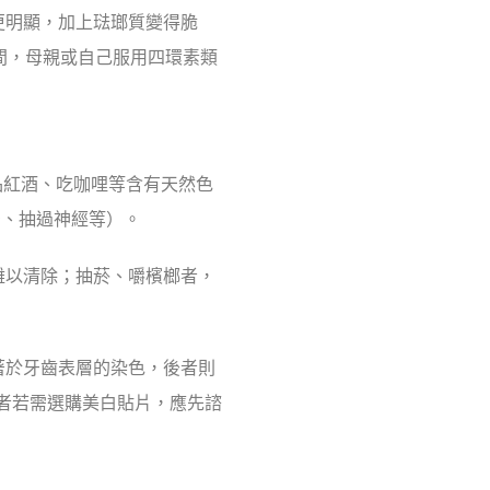
更明顯，加上琺瑯質變得脆
間，母親或自己服用四環素類
品紅酒、吃咖哩等含有天然色
牙、抽過神經等）。
難以清除；抽菸、嚼檳榔者，
著於牙齒表層的染色，後者則
。消費者若需選購美白貼片，應先諮