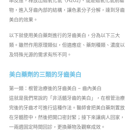
串反應，釋放出過氧化氫〈H2O2)、或是過氧化氫前驅
物，進入牙齒內部的結構，讓色素分子分解，達到牙齒
美白的效果。
以下就使用美白藥劑進行的牙齒美白，分為以下三大
類。雖然作用原理類似，但適應症、藥劑種類、濃度以
及特殊光源的需求有所不同。
美白藥劑的三類的牙齒美白
第一類：根管治療後的牙齒美白 – 齒內美白
這就是我們常說的「非活髓牙齒的美白」，在根管治療
完後的牙齒才可進行這種作法。醫師會把美白藥劑置放
在牙髓腔中，然後把開口密封緊；接下來讓病人回家，
一兩週固定時間回診，更換藥物及觀察成效。