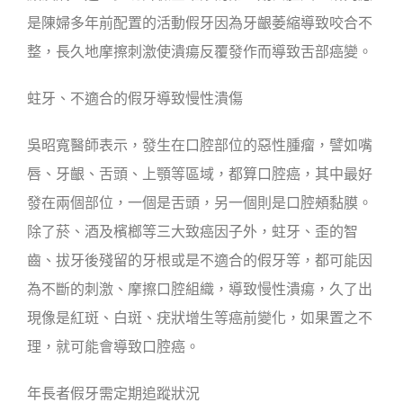
是陳婦多年前配置的活動假牙因為牙齦萎縮導致咬合不
整，長久地摩擦刺激使潰瘍反覆發作而導致舌部癌變。
蛀牙、不適合的假牙導致慢性潰傷
吳昭寬醫師表示，發生在口腔部位的惡性腫瘤，譬如嘴
唇、牙齦、舌頭、上顎等區域，都算口腔癌，其中最好
發在兩個部位，一個是舌頭，另一個則是口腔頰黏膜。
除了菸、酒及檳榔等三大致癌因子外，蛀牙、歪的智
齒、拔牙後殘留的牙根或是不適合的假牙等，都可能因
為不斷的刺激、摩擦口腔組織，導致慢性潰瘍，久了出
現像是紅斑、白斑、疣狀增生等癌前變化，如果置之不
理，就可能會導致口腔癌。
年長者假牙需定期追蹤狀況