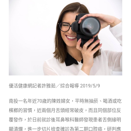
優活健康網記者許雅茹／綜合報導 2019/5/9
南投一名年近70歲的陳姓婦女，平時無抽菸、喝酒或吃
檳榔的習慣，近兩個月舌頭經常破皮，而且同個部位反
覆發作，於日前就診後耳鼻喉科醫師發現患者舌側緣明
顯潰爛，進一步切片檢查確診為第二期口腔癌，研判應