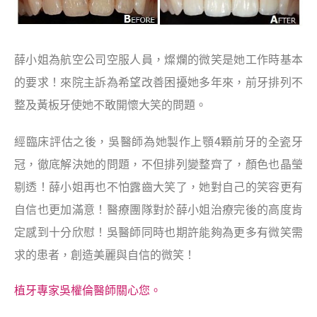
薛小姐為航空公司空服人員，燦爛的微笑是她工作時基本
的要求！來院主訴為希望改善困擾她多年來，前牙排列不
整及黃板牙使她不敢開懷大笑的問題。
經臨床評估之後，吳醫師為她製作上顎4顆前牙的全瓷牙
冠，徹底解決她的問題，不但排列變整齊了，顏色也晶瑩
剔透！薛小姐再也不怕露齒大笑了，她對自己的笑容更有
自信也更加滿意！醫療團隊對於薛小姐治療完後的高度肯
定感到十分欣慰！吳醫師同時也期許能夠為更多有微笑需
求的患者，創造美麗與自信的微笑！
植牙專家吳權倫醫師關心您。