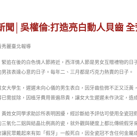
新聞│吳權倫:打造亮白動人貝齒 
黃秀麗臺北報導
，緊追在後的白色情人節將近，西洋情人節是男女互贈禮物的日
向男孩表達心意的日子。每年二、三月都是巧克力熱賣的日子。
姓女大學生，遲遲未向心儀的男生表白，因牙齒些微不正又泛黃
得已需拔除，因植牙費用普遍昂貴，讓女大生遲遲未作決定，造
，黃姓女同學求助診所表明困擾，經診斷給予評估可使用全瓷冠
的三氧化二鋁與結晶比例高的瓷，就外觀與硬度上都比傳統假牙
會讓民眾戴起來有如「假牙」一般死白，因全瓷冠不含任何金屬