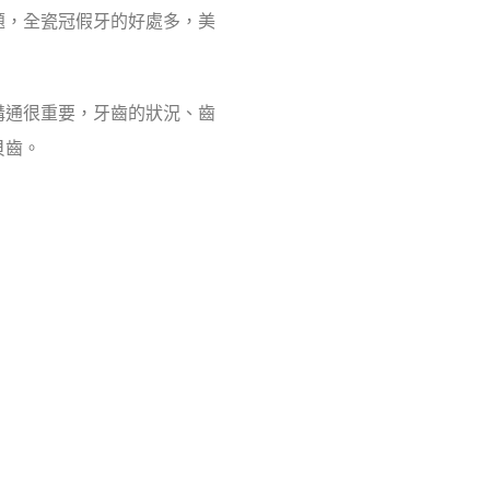
題，全瓷冠假牙的好處多，美
溝通很重要，牙齒的狀況、齒
貝齒。