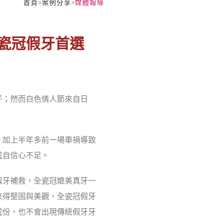
首頁
>
案例分享
>
媒體報導
全瓷冠假牙首選
子；然而白色情人節來自日
，加上半年多前一場車禍導致
成自信心不足。
假牙補救，全瓷冠媲美真牙一
來得堅固與美觀，全瓷冠假牙
成份，也不會出現傳統假牙牙