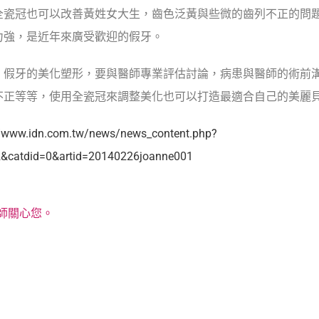
全瓷冠也可以改善黃姓女大生，齒色泛黃與些微的齒列不正的問
力強，是近年來廣受歡迎的假牙。
，假牙的美化塑形，要與醫師專業評估討論，病患與醫師的術前
不正等等，使用全瓷冠來調整美化也可以打造最適合自己的美麗
//www.idn.com.tw/news/news_content.php?
2&catdid=0&artid=20140226joanne001
師關心您。